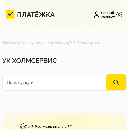
Личный
кабинет
Главная
/
Коммунальные платежи
/
УК Холмсервис
УК ХОЛМСЕРВИС
УК Холмсервис. ЖКУ