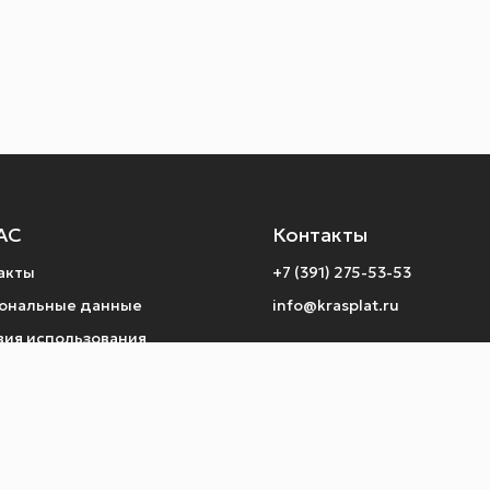
АС
Контакты
акты
+7 (391) 275-53-53
ональные данные
info@krasplat.ru
вия использования
ты по операциям
тика конфиденциальности
рат денежных средств
 Telegram