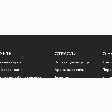
УКТЫ
ОТРАСЛИ
О Н
ет-эквайринг
Поставщикам услуг
Конт
й эквайринг
Арендодателям
Перс
алы самообслуживания
Агентам
Усло
а билетов
Лими
ные шлюзы
Поли
услуги по QR коду
Возв
ежном терминале
Мы в