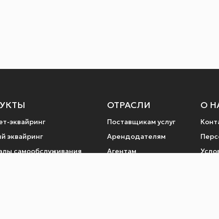
УКТЫ
ОТРАСЛИ
О Н
ет-эквайринг
Поставщикам услуг
Конт
й эквайринг
Арендодателям
Перс
алы самообслуживания
Агентам
Усло
а билетов
Лими
ные шлюзы
Поли
услуги по QR коду
Возв
ежном терминале
Мы в