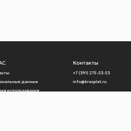
АС
Контакты
акты
+7 (391) 275-53-53
ональные данные
info@krasplat.ru
вия использования
ты по операциям
тика конфиденциальности
рат денежных средств
 Telegram