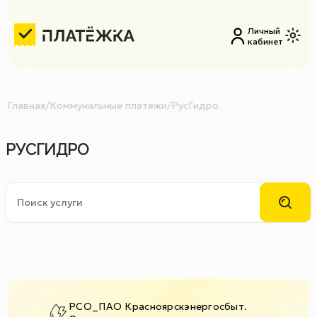
Личный
кабинет
Главная
/
Коммунальные платежи
/
РусГидро
РУСГИДРО
РСО_ПАО Красноярскэнергосбыт.